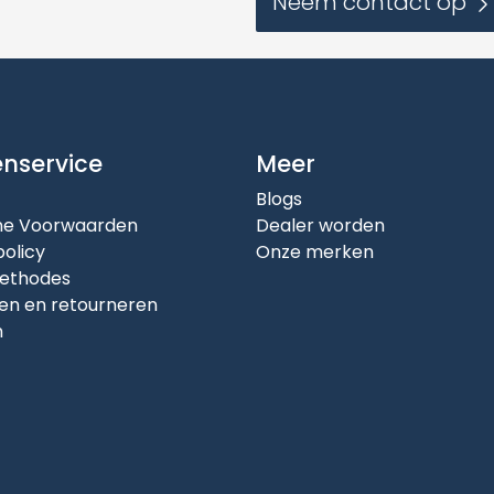
Neem contact op
enservice
Meer
Blogs
e Voorwaarden
Dealer worden
policy
Onze merken
ethodes
en en retourneren
n