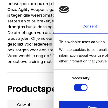
ontworpen om jou en je hond uit te dagen en te enter
Onze Agility Hooper is gemaakt van duurzaam kunst
is tegen alle weersomstandigheden. Bovendien is deze
zetten en af te breken, waardoor je het overal mee 
Consent
draagtas kun je deze agility hooper altijd gemakkeli
De afmetingen van onze Agility Hooper zijn 100 x 90 c
wedstrijden. Of je nu een beginner bent of een ervare
This website uses cookies
geschikt voor iedereen! En niet alleen is het goed vo
ook zorgen voor een sterke band tussen jou en je tro
We use cookies to personalis
Waar wacht je nog op? Bestel vandaag nog onze Agili
information about your use of
en actieve training met je hond!
other information that you’ve
Consent
Necessary
Selection
Productspecificaties
Gewicht
1 kg
Deny