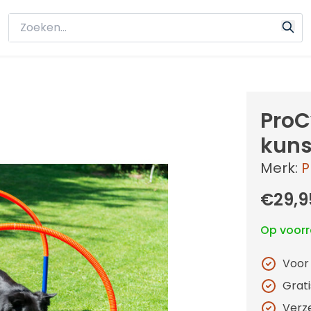
ProC
kuns
Merk:
P
€29,9
Op voor
Voor
Grat
Verz