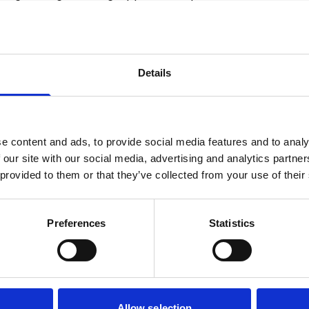
tainen.
stof materiaal dat lang meegaat en bestand
 agility hooper heel gemakkelijk op te
naartoe kunt nemen. En dankzij de handige
Details
jk opbergen en transporteren.
m, wat ideaal is voor trainingen en
n hondentrainer, onze Agility Hooper is
or de fysieke gezondheid van je hond, het zal
uwe viervoeter.
e content and ads, to provide social media features and to analy
ty Hooper en maak je klaar voor een leuke
 our site with our social media, advertising and analytics partn
 provided to them or that they’ve collected from your use of their
Preferences
Statistics
Allow selection