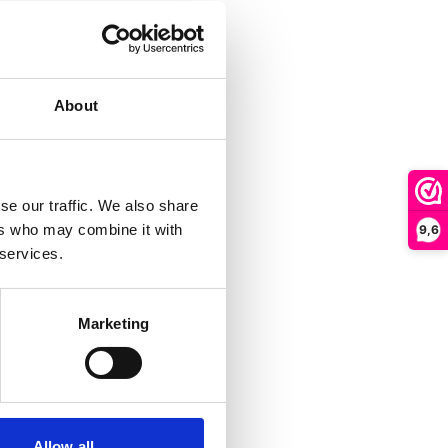
About
se our traffic. We also share
ers who may combine it with
9,6
 services.
Marketing
Allow all