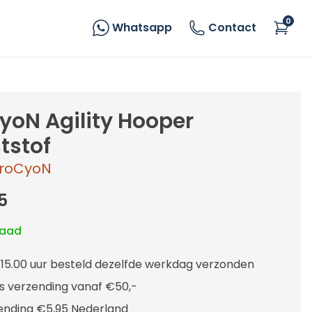
0
Whatsapp
Contact
yoN Agility Hooper
tstof
roCyoN
5
raad
 15.00 uur besteld dezelfde werkdag verzonden
is verzending vanaf €50,-
ending €5,95 Nederland