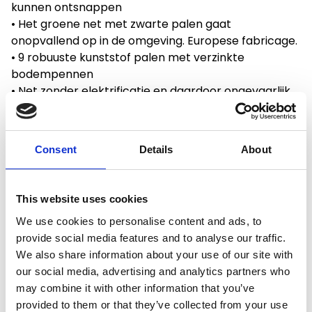
kunnen ontsnappen
• Het groene net met zwarte palen gaat
onopvallend op in de omgeving. Europese fabricage.
• 9 robuuste kunststof palen met verzinkte
bodempennen
• Net zonder elektrificatie en daardoor ongevaarlijk
voor spelende kinderen, dieren, enz.
Consent
Details
About
Productspecificaties
This website uses cookies
We use cookies to personalise content and ads, to
Gewicht
5 kg
provide social media features and to analyse our traffic.
We also share information about your use of our site with
Voorraad
6
our social media, advertising and analytics partners who
may combine it with other information that you’ve
Artikelcode
801500
provided to them or that they’ve collected from your use