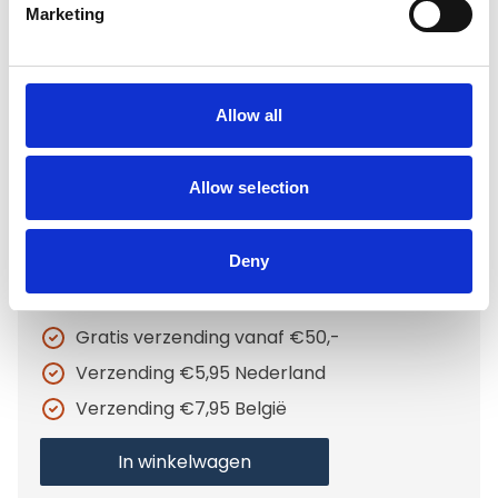
Marketing
voor honden Betty
Kies uw uitvoering
Allow all
€154,94
Allow selection
Op voorraad
Deny
Voor 15.00 uur besteld dezelfde werkdag
verzonden
Gratis verzending vanaf €50,-
Verzending €5,95 Nederland
Verzending €7,95 België
In winkelwagen