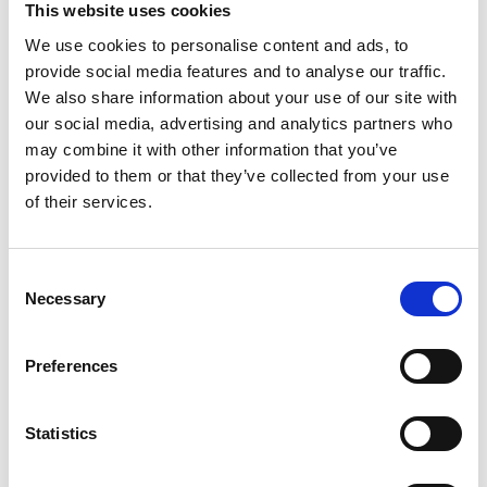
This website uses cookies
We use cookies to personalise content and ads, to
Productspecificaties
provide social media features and to analyse our traffic.
We also share information about your use of our site with
our social media, advertising and analytics partners who
Gewicht
0.003 kg
may combine it with other information that you’ve
provided to them or that they’ve collected from your use
Voorraad
2
of their services.
Artikelcode
801378
Consent
EAN
5400956107795
Necessary
Selection
Preferences
Merk:
Animal Boulevard
Statistics
Animal Boulevard Achterbank mand