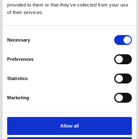
provided to them or that they’ve collected from your use
produceren en plaatsen van dierenarts kooien voor
of their services.
dierenarts praktijken kunnen we u tijdens het proces
van begin tot eind voorzien van veel advies en
denken we graag met u mee!
Consent
Necessary
Selection
Lees meer over opname kooien >
Preferences
Statistics
Marketing
Allow all