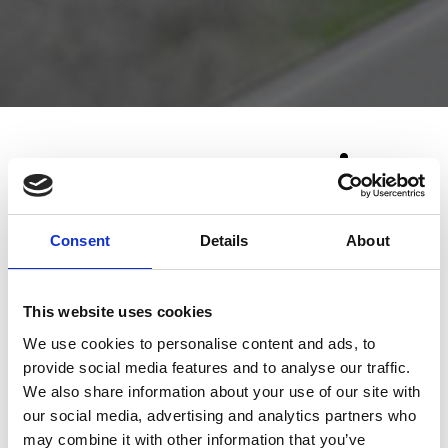
Opname Kooien
Kelders Kooien levert 100% maatwerk opname
Consent
Details
About
kooien. Omdat de opname kooien volledig naar
wens en op maat gemaakt worden, kunt u uw
This website uses cookies
dierenarts praktijk zo efficiënt mogelijk inrichten.
Uiteraard kunnen de dierenartskooien uitgevoerd
We use cookies to personalise content and ads, to
worden op vele manieren dat wil zeggen volledig
provide social media features and to analyse our traffic.
dichte kooien met zuurstofdeuren of kooien met
We also share information about your use of our site with
our social media, advertising and analytics partners who
(uitneembare) spijlendeuren. Doordat Kelders
may combine it with other information that you’ve
Kooien jarenlange ervaring heeft met het opmeten,