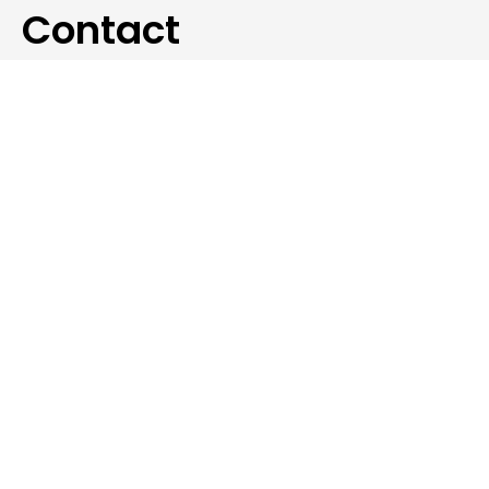
Contact
Wilt u meer informatie?
Neem contact op
Kelderskooien.nl
Boterweg 2
8334 NS Tuk (Steenwijk)
info@kelderskooien.nl