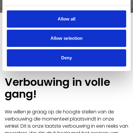
Auteur:
Evelien
We willen je graag op de hoogte stellen van
Allow all
de verbouwing die momenteel plaatsvindt in
onze winkel. Dit is onze laatste verbouwing in
Allow selection
een reeks van meerdere.
Deny
Verbouwing in volle
gang!
We willen je graag op de hoogte stellen van de
verbouwing die momenteel plaatsvindt in onze
winkel. Dit is onze laatste verbouwing in een reeks van