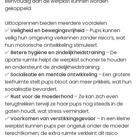
eenvoudig aan de werpkist kunnen worden
gekoppeld.
Uitlooprennen bieden meerdere voordelen:
✅
Veiligheid en bewegingsvrijheid
– Pups kunnen
veilig hun omgeving verkennen zonder risico’s, wat
hun motorische ontwikkeling stimuleert.
✅
Betere hygiëne en zindelijkheidstraining
– De
aparte ruimte helpt de werpkist schoner te houden
en ondersteunt de zindelijkheidstraining.
✅
Socialisatie en mentale ontwikkeling
– Een grotere
leefruimte stelt pups bloot aan meer prikkels, wat hun
socialisatie bevordert.
✅
Rust voor de moederhond
– Ze kan zich even
terugtrekken terwijl ze haar pups nog steeds in de
gaten houdt, wat stress vermindert.
✅
Voorkomen van verstikkingsgevaar
– In een kleine
werpkist kunnen pups per ongeluk onder de moeder
terechtkomen; de extra ruimte verkleint dit risico.