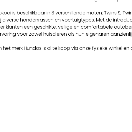
kooi is beschikbaar in 3 verschillende maten; Twins S, Twi
ij diverse hondenrassen en voertuigtypes. Met de introdu
eer klanten een geschikte, veilige en comfortabele autob
rvaring voor zowel huisdieren als hun eigenaren aanzienlij
 het merk Hundos is al te koop via onze fysieke winkel en 
Contact
 projecten en wat er nog
Wilt u meer informatie?
Neem contact op