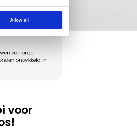
Allow all
euwen van onze
nden ontwikkeld. In
i voor
os!