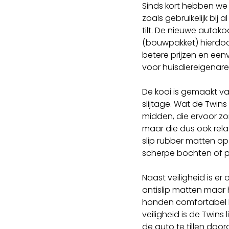
Sinds kort hebben w
zoals gebruikelijk bi
tilt. De nieuwe autok
(bouwpakket) hierdoor
betere prijzen en een
voor huisdiereigenare
De kooi is gemaakt v
slijtage. Wat de Twi
midden, die ervoor z
maar die dus ook rela
slip rubber matten op 
scherpe bochten of pl
Naast veiligheid is e
antislip matten maar 
honden comfortabel 
veiligheid is de Twins
de auto te tillen door