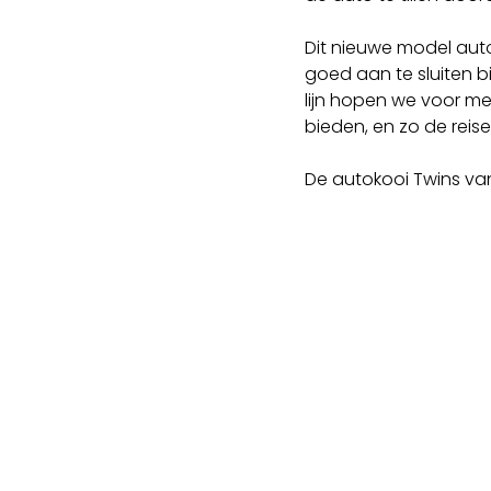
Dit nieuwe model auto
goed aan te sluiten b
lijn hopen we voor m
bieden, en zo de reise
De autokooi Twins van
Volg ons
Volg ons voor het actuele nieuws, afgeronde
meer speelt bij Kelders Kooien