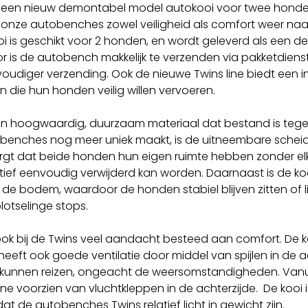
e een nieuw demontabel model autokooi voor twee honde
j al onze autobenches zowel veiligheid als comfort weer na
ooi is geschikt voor 2 honden, en wordt geleverd als een
 is de autobench makkelijk te verzenden via pakketdienst
voudiger verzending. Ook de nieuwe Twins line biedt een 
n die hun honden veilig willen vervoeren.
an hoogwaardig, duurzaam materiaal dat bestand is teg
ns benches nog meer uniek maakt, is de uitneembare schei
orgt dat beide honden hun eigen ruimte hebben zonder elk
tief eenvoudig verwijderd kan worden. Daarnaast is de ko
de bodem, waardoor de honden stabiel blijven zitten of lig
otselinge stops.
r ook bij de Twins veel aandacht besteed aan comfort. De ko
heeft ook goede ventilatie door middel van spijlen in de
kunnen reizen, ongeacht de weersomstandigheden. Vanu
 line voorzien van vluchtkleppen in de achterzijde. De kooi 
dat de autobenches Twins relatief licht in gewicht zijn.