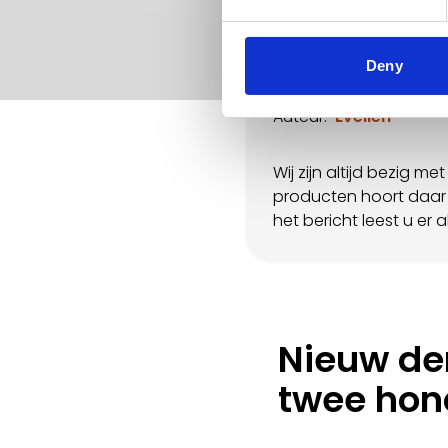
In het kor
Deny
Auteur:
Evelien
Wij zijn altijd bezig 
producten hoort daar 
het bericht leest u er a
Nieuw de
twee hon