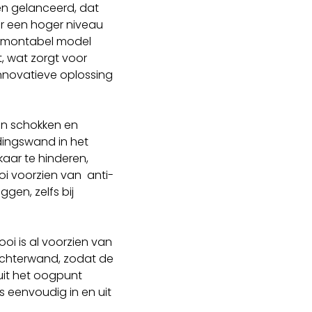
n gelanceerd, dat
ar een hoger niveau
 demontabel model
, wat zorgt voor
innovatieve oplossing
en schokken en
dingswand in het
aar te hinderen,
oi voorzien van anti-
gen, zelfs bij
oi is al voorzien van
 achterwand, zodat de
it het oogpunt
is eenvoudig in en uit