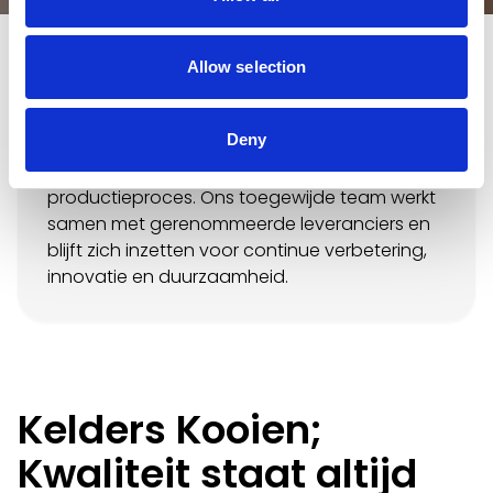
Bij Kelders Kooien staat kwaliteit altijd op de
eerste plaats. We streven ernaar om de
Allow selection
verwachtingen van onze klanten te
overtreffen door zorgvuldig geselecteerde
Deny
materialen en strenge kwaliteitscontroles te
gebruiken in elke fase van het
productieproces. Ons toegewijde team werkt
samen met gerenommeerde leveranciers en
blijft zich inzetten voor continue verbetering,
innovatie en duurzaamheid.
Kelders Kooien;
Kwaliteit staat altijd